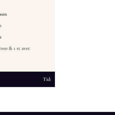
rson
n
n
resso & 1 st avec
Tid: