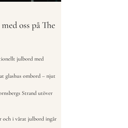
n med oss på The
tionellt julbord med
rat glashus ombord – njut
ornsbergs Strand utöver
r och i vårat julbord ingår