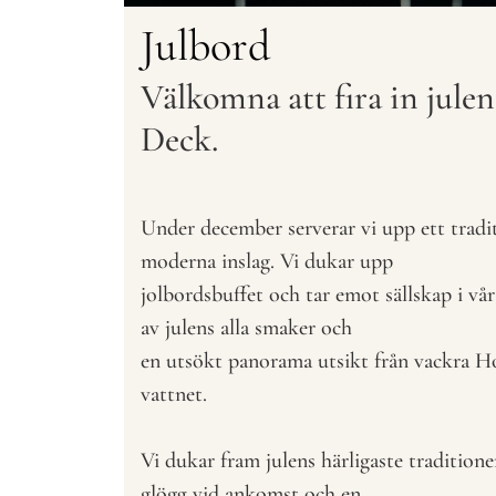
Julbord
Välkomna att fira in jule
Deck.
Under december serverar vi upp ett tradi
moderna inslag. Vi dukar upp
jolbordsbuffet och tar emot sällskap i vå
av julens alla smaker och
en utsökt panorama utsikt från vackra H
vattnet.
Vi dukar fram julens härligaste traditione
glögg vid ankomst och en