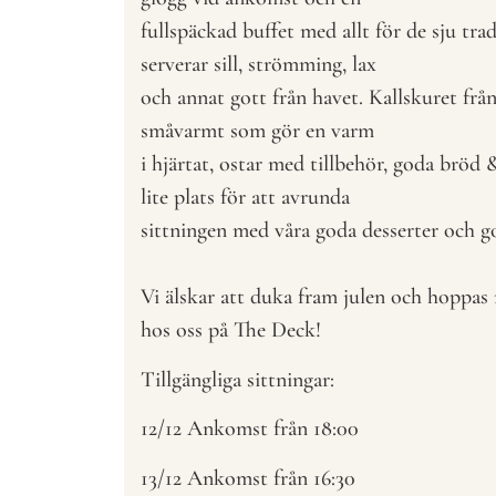
fullspäckad buffet med allt för de sju tradi
serverar sill, strömming, lax
och annat gott från havet. Kallskuret från
småvarmt som gör en varm
i hjärtat, ostar med tillbehör, goda bröd
lite plats för att avrunda
sittningen med våra goda desserter och go
Vi älskar att duka fram julen och hoppas 
hos oss på The Deck!
Tillgängliga sittningar:
12/12 Ankomst från 18:00
13/12 Ankomst från 16:30